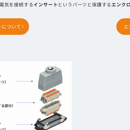
電気を接続する
インサート
というパーツと保護する
エンク
トについて
エ