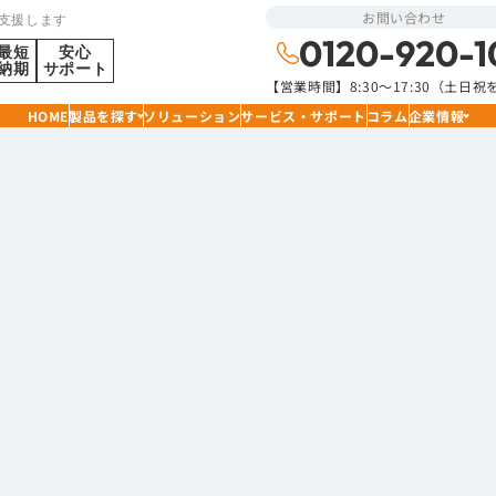
お問い合わせ
支援します
0120-920-1
最短
安心
納期
サポート
【営業時間】8:30〜17:30（土日
HOME
製品を探す
ソリューション
サービス・サポート
コラム
企業情報
タの種類
学ぶ②
コネクタの種類について