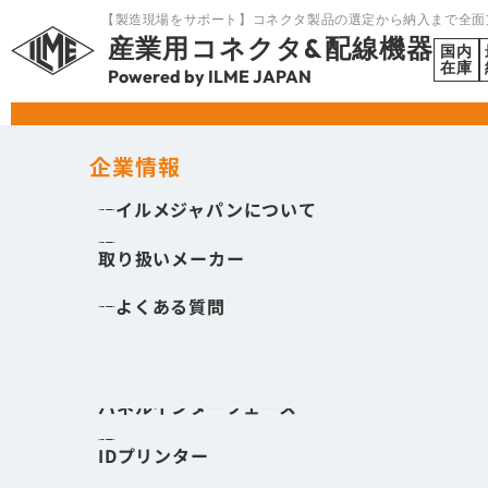
【製造現場をサポート】コネクタ製品の選定から納入まで全面
産業用コネクタ&配線機器
国内
在庫
Powered by ILME JAPAN
HOME
ノウハウ
コネクタの種類
製品を探す
企業情報
イルメジャパンについて
角型コネクタ
SEARCH
取り扱いメーカー
丸型コネクタ
2020.08.22
コネク
よくある質問
I/Oモジュール
角型コネクタ
丸型コネクタ
ケーブルエントリ
ノウハウ
ノウハウ
パネルインターフェース
コネクタを
IDプリンター
製品を探す