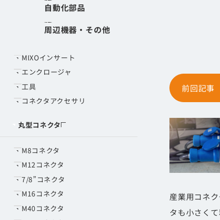
産業用のコネ
自動化部品
角型コネクタ
今回はそれぞ
周辺機器・その他
インサート
前回、ペット
MIXOインサート
エンクロージャ
工具
前回記事
コネクタアクセサリ
丸型コネクタ
M8コネクタ
M12コネクタ
7/8”コネクタ
M16コネクタ
産業用コネク
M40コネクタ
タも小さくて