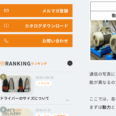
メルマガ登録
カタログダウンロード
お問い合わせ
RANKING
ランキング
通信の写真に
2020.08.25
能が異なるの
ノウハウ
ドライバーのサイズについて
ここでは、各
まずは
動力
と
2024.11.21
サービス
企業情報