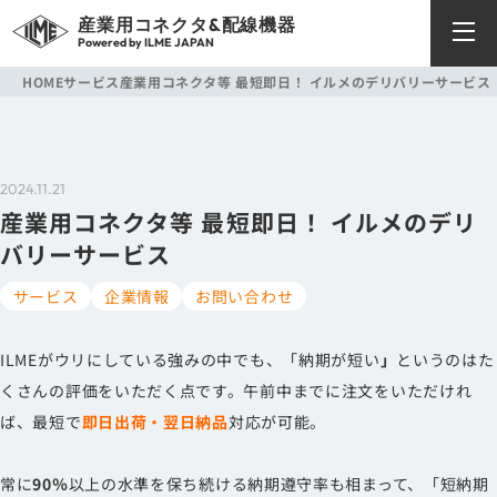
産業用コネクタ&配線機器
Powered by ILME JAPAN
HOME
サービス
産業用コネクタ等 最短即日！ イルメのデリバリーサービス
2024.11.21
産業用コネクタ等 最短即日！ イルメのデリ
バリーサービス
サービス
企業情報
お問い合わせ
ILMEがウリにしている強みの中でも、「納期が短い
」
というのはた
くさんの評価をいただく点です。午前中までに注文をいただけれ
ば、最短で
即日出荷・翌日納品
対応が可能。
常に
90％
以上の水準を保ち続ける納期遵守率も相まって、「短納期