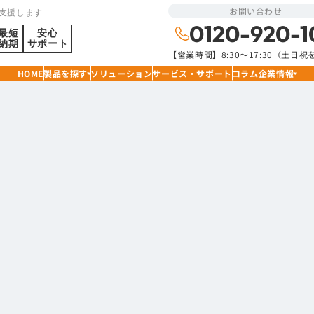
お問い合わせ
支援します
0120-920-1
最短
安心
納期
サポート
【営業時間】8:30〜17:30（土日
HOME
製品を探す
ソリューション
サービス・サポート
コラム
企業情報
丸型コネクタ
M16コネクタ