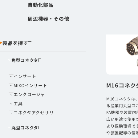
取り扱い
自動化部品
角型コネクタ
丸型コネクタ
周辺機器・その他
ノウハウ
製品を探す
角型コネクタ
インサート
M16コネク
MIXOインサート
エンクロージャ
M16コネクタ
工具
る産業用丸型コ
FA機器や装置
コネクタアクセサリ
広い用途で使用
より振動環境で
丸型コネクタ
や装置配線の信