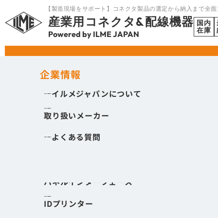
【製造現場をサポート】コネクタ製品の選定から納入まで全面
産業用コネクタ&配線機器
国内
在庫
Powered by ILME JAPAN
HOME
丸型コネクタ
M16コネクタ
製品を探す
企業情報
イルメジャパンについて
角型コネクタ
取り扱いメーカー
丸型コネクタ
よくある質問
I/Oモジュール
ケーブルエントリ
パネルインターフェース
SEARCH
IDプリンター