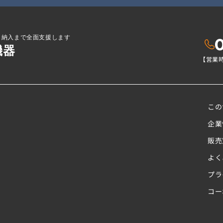
ら納入まで全面支援します
機器
【営業時
この
企業
販売
よく
プラ
コー