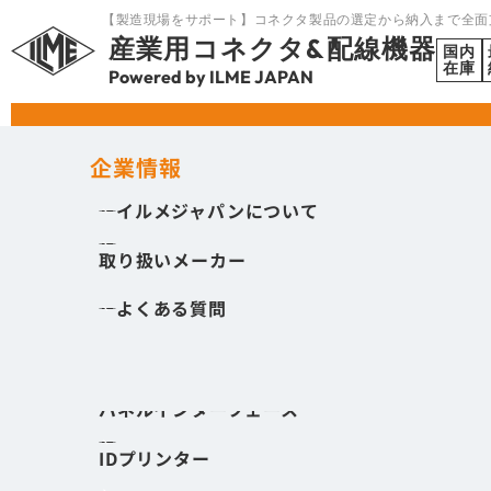
【製造現場をサポート】コネクタ製品の選定から納入まで全面
産業用コネクタ&配線機器
国内
在庫
Powered by ILME JAPAN
HOME
丸型コネクタ
製品を探す
企業情報
イルメジャパンについて
角型コネクタ
取り扱いメーカー
丸型コネクタ
よくある質問
I/Oモジュール
ケーブルエントリ
パネルインターフェース
製品・サービスをキーワードから検索
IDプリンター
角型コネクタ
丸型コネクタ
ノウハウ