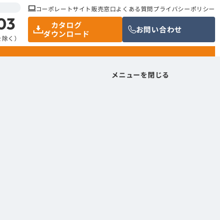
コーポレートサイト
販売窓口
よくある質問
プライバシーポリシー
03
カタログ
お問い合わせ
ダウンロード
祝を除く）
メニューを閉じる
メニューを閉じる
体化して設置できるフロントアクセス用ソリューションで
多彩な構成により、現場での機器接続やメンテナンス作業を効
、産業環境下でも安心して使用可能。大型・小型パネルモデ