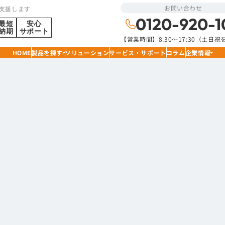
お問い合わせ
支援します
0120-920-1
最短
安心
納期
サポート
【営業時間】8:30〜17:30（土日
HOME
製品を探す
ソリューション
サービス・サポート
コラム
企業情報
パネルインターフェース
ーフェースは、制御盤や装置外装に通信・電源ポートを一
、USB3.0、D-SUB、電源コンセントなどを組み合わせた
IP54の保護等級と-20～+70℃の使用温度範囲に対応し