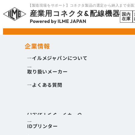
【製造現場をサポート】コネクタ製品の選定から納入まで全面
産業用コネクタ&配線機器
国内
在庫
Powered by ILME JAPAN
HOME
パネルインターフェース
製品を探す
企業情報
イルメジャパンについて
角型コネクタ
取り扱いメーカー
丸型コネクタ
よくある質問
I/Oモジュール
ケーブルエントリ
パネルインターフェース
パネルインタ
SEARCH
す。RJ45
IDプリンター
率化します。